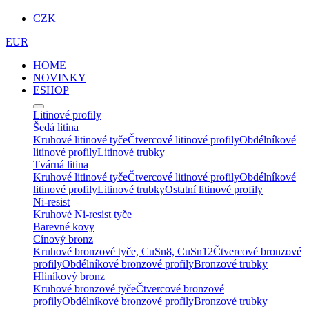
CZK
EUR
HOME
NOVINKY
ESHOP
Litinové profily
Šedá litina
Kruhové litinové tyče
Čtvercové litinové profily
Obdélníkové
litinové profily
Litinové trubky
Tvárná litina
Kruhové litinové tyče
Čtvercové litinové profily
Obdélníkové
litinové profily
Litinové trubky
Ostatní litinové profily
Ni-resist
Kruhové Ni-resist tyče
Barevné kovy
Cínový bronz
Kruhové bronzové tyče, CuSn8, CuSn12
Čtvercové bronzové
profily
Obdélníkové bronzové profily
Bronzové trubky
Hliníkový bronz
Kruhové bronzové tyče
Čtvercové bronzové
profily
Obdélníkové bronzové profily
Bronzové trubky