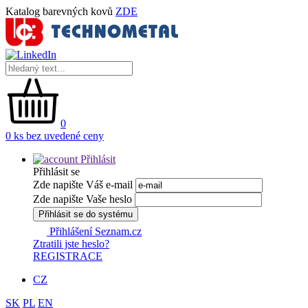
Katalog barevných kovů
ZDE
0
0 ks bez uvedené ceny
Přihlásit
Přihlásit se
Zde napište Váš e-mail
Zde napište Vaše heslo
Přihlásit se do systému
Přihlášení Seznam.cz
Ztratili jste heslo?
REGISTRACE
CZ
SK
PL
EN