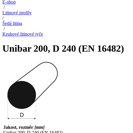
E-shop
/
Litinové profily
/
Šedá litina
/
Kruhové litinové tyče
Unibar 200, D 240 (EN 16482)
Jakost, rozměr
[mm]
Unibar 200, D 240 (EN 16482)