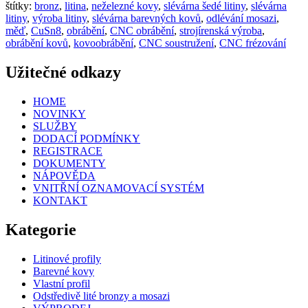
štítky:
bronz
,
litina
,
neželezné kovy
,
slévárna šedé litiny
,
slévárna
litiny
,
výroba litiny
,
slévárna barevných kovů
,
odlévání mosazi
,
měď
,
CuSn8
,
obrábění
,
CNC obrábění
,
strojírenská výroba
,
obrábění kovů
,
kovoobrábění
,
CNC soustružení
,
CNC frézování
Užitečné odkazy
HOME
NOVINKY
SLUŽBY
DODACÍ PODMÍNKY
REGISTRACE
DOKUMENTY
NÁPOVĚDA
VNITŘNÍ OZNAMOVACÍ SYSTÉM
KONTAKT
Kategorie
Litinové profily
Barevné kovy
Vlastní profil
Odstředivě lité bronzy a mosazi