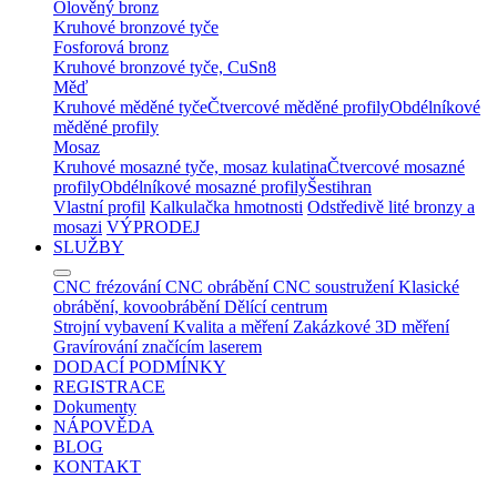
Olověný bronz
Kruhové bronzové tyče
Fosforová bronz
Kruhové bronzové tyče, CuSn8
Měď
Kruhové měděné tyče
Čtvercové měděné profily
Obdélníkové
měděné profily
Mosaz
Kruhové mosazné tyče, mosaz kulatina
Čtvercové mosazné
profily
Obdélníkové mosazné profily
Šestihran
Vlastní profil
Kalkulačka hmotnosti
Odstředivě lité bronzy a
mosazi
VÝPRODEJ
SLUŽBY
CNC frézování
CNC obrábění
CNC soustružení
Klasické
obrábění, kovoobrábění
Dělící centrum
Strojní vybavení
Kvalita a měření
Zakázkové 3D měření
Gravírování značícím laserem
DODACÍ PODMÍNKY
REGISTRACE
Dokumenty
NÁPOVĚDA
BLOG
KONTAKT